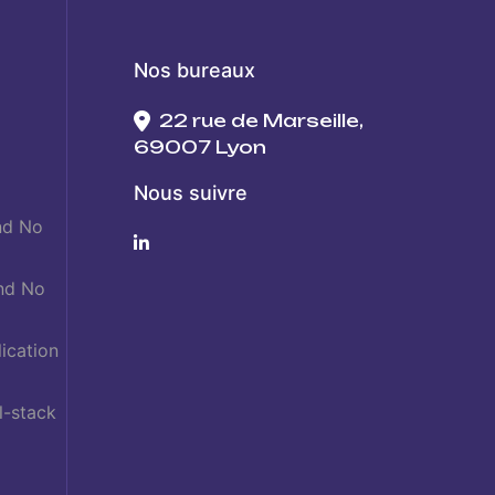
Nos bureaux
22 rue de Marseille,
69007 Lyon
Nous suivre
nd No
nd No
ication
l-stack