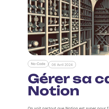
No-Code
06 Avril 2024
Gérer sa c
Notion
On voit partout que Notion est super pour fai