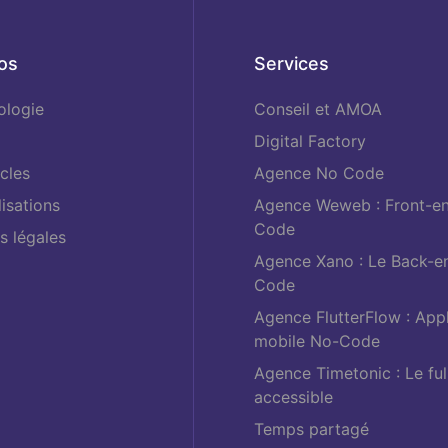
os
Services
logie
Conseil et AMOA
Digital Factory
cles
Agence No Code
isations
Agence Weweb : Front-e
Code
s légales
Agence Xano : Le Back-e
Code
Agence FlutterFlow : Appl
mobile No-Code
Agence Timetonic : Le ful
accessible
Temps partagé