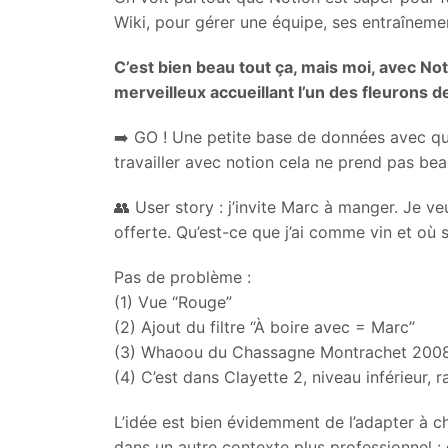
Wiki, pour gérer une équipe, ses entraîneme
C’est bien beau tout ça, mais moi, avec Not
merveilleux accueillant l’un des fleurons d
➡️ GO ! Une petite base de données avec qua
travailler avec notion cela ne prend pas b
👥 User story : j’invite Marc à manger. Je ve
offerte. Qu’est-ce que j’ai comme vin et où s
Pas de problème :
(1) Vue “Rouge”
(2) Ajout du filtre “À boire avec = Marc”
(3) Whaoou du Chassagne Montrachet 200
(4) C’est dans Clayette 2, niveau inférieur, 
L’idée est bien évidemment de l’adapter à c
dans un autre contexte plus professionnel : d