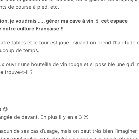
nts de course à pied, etc.
ion, je voudrais ….. gérer ma cave à vin
🍷
cet espace
e notre culture Française
!!
tre tables et le tour est joué ! Quand on prend l’habitude 
eaucoup de temps.
ux ouvrir une bouteille de vin rouge et si possible une qu’il 
e trouve-t-il ?
8 😋
rangée de devant. En plus il y en a 3 😍
hacun de ses cas d’usage, mais on peut très bien l’imaginer
ans quel atelier sont stockés les outils, sur quelle étagère 