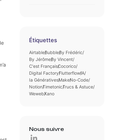
Étiquettes
de
Airtable
Bubble
By Frédéric
By Jérôme
By Vincent
m’a
C'est Français
Cocorico
Digital Factory
Flutterflow
IA
Ia Génératives
Make
No-Code
Notion
Timetonic
Trucs & Astuce
Weweb
Xano
Nous suivre
est