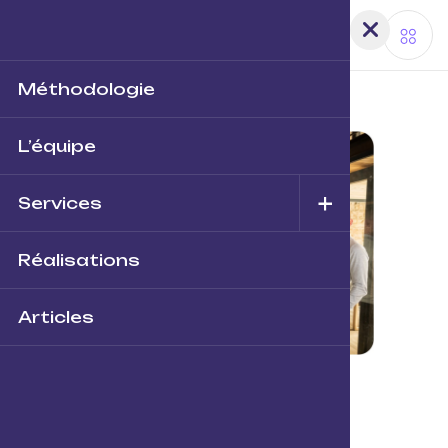
Méthodologie
L’équipe
+
Services
Réalisations
Articles
L'équipe